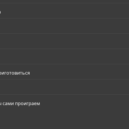
а
риготовиться
ы сами проиграем