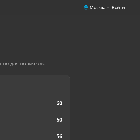
Москва
Войти
ьно для новичков.
60
60
56